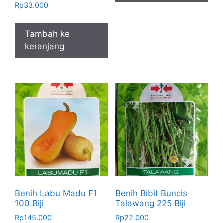
Rp
33.000
Tambah ke
keranjang
Benih Labu Madu F1
Benih Bibit Buncis
100 Biji
Talawang 225 Biji
Rp
145.000
Rp
22.000