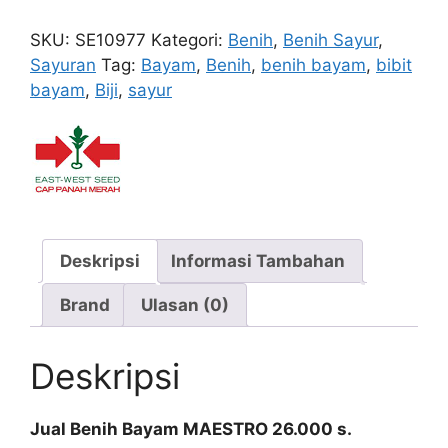
MAESTRO
26.000s
SKU:
SE10977
Kategori:
Benih
,
Benih Sayur
,
Sayuran
Tag:
Bayam
,
Benih
,
benih bayam
,
bibit
bayam
,
Biji
,
sayur
Deskripsi
Informasi Tambahan
Brand
Ulasan (0)
Deskripsi
Jual Benih Bayam MAESTRO 26.000 s.