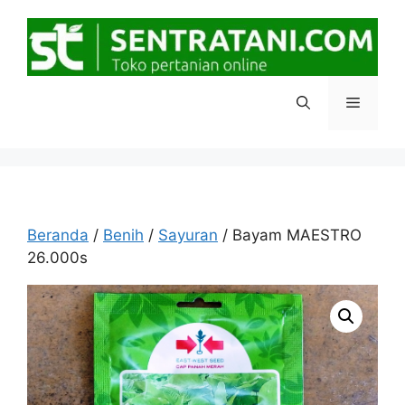
Langsung
ke
isi
Menu
Beranda
/
Benih
/
Sayuran
/ Bayam MAESTRO
26.000s