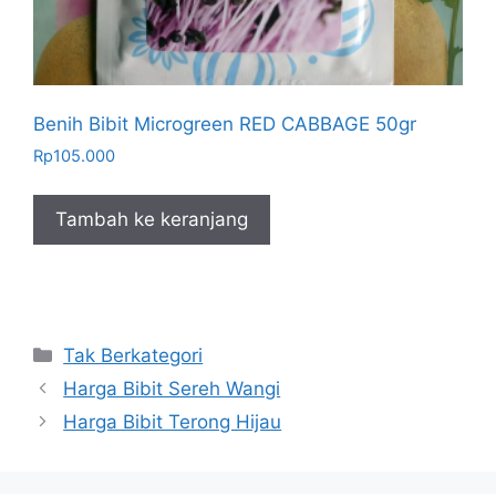
Benih Bibit Microgreen RED CABBAGE 50gr
Rp
105.000
Tambah ke keranjang
Kategori
Tak Berkategori
Harga Bibit Sereh Wangi
Harga Bibit Terong Hijau