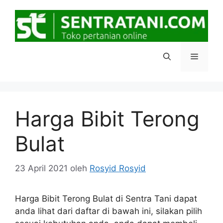
Langsung
ke
isi
Menu
Harga Bibit Terong
Bulat
23 April 2021
oleh
Rosyid Rosyid
Harga Bibit Terong Bulat di Sentra Tani dapat
anda lihat dari daftar di bawah ini, silakan pilih