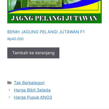
BENIH JAGUNG PELANGI JUTAWAN F1
Rp
40.000
Tambah ke keranjang
Kategori
Tak Berkategori
Harga Bibit Selada
Harga Pupuk KNO3