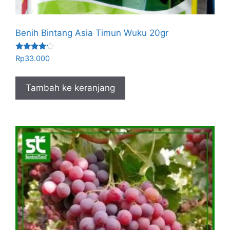
Benih Bintang Asia Timun Wuku 20gr
Dinilai
Rp
33.000
4.00
dari 5
Tambah ke keranjang