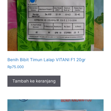
Benih Bibit Timun Lalap VITANI F1 20gr
Rp
75.000
Tambah ke keranjang