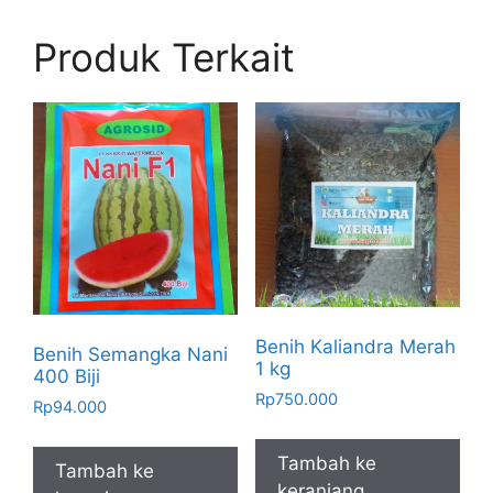
Produk Terkait
Benih Kaliandra Merah
Benih Semangka Nani
1 kg
400 Biji
Rp
750.000
Rp
94.000
Tambah ke
Tambah ke
keranjang