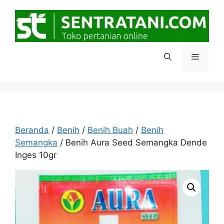
Langsung
ke
isi
Menu
Beranda
/
Benih
/
Benih Buah
/
Benih
Semangka
/ Benih Aura Seed Semangka Dende
Inges 10gr