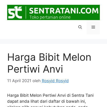
Langsung
ke
isi
Menu
Harga Bibit Melon
Pertiwi Anvi
11 April 2021
oleh
Rosyid Rosyid
Harga Bibit Melon Pertiwi Anvi di Sentra Tani
dapat anda lihat dari daftar di bawah ini,