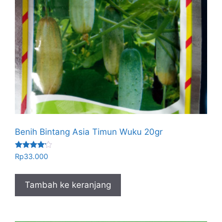
Benih Bintang Asia Timun Wuku 20gr
Dinilai
Rp
33.000
4.00
dari 5
Tambah ke keranjang