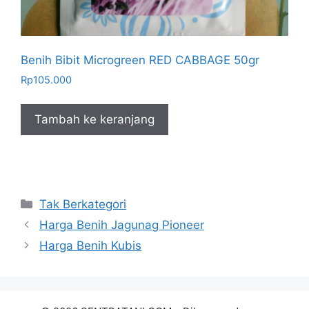
Benih Bibit Microgreen RED CABBAGE 50gr
Rp
105.000
Tambah ke keranjang
Kategori
Tak Berkategori
Harga Benih Jagunag Pioneer
Harga Benih Kubis