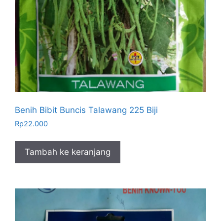
Benih Bibit Buncis Talawang 225 Biji
Rp
22.000
Tambah ke keranjang