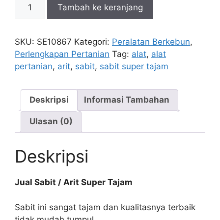
Kuantitas
Tambah ke keranjang
Sabit
/
Arit
SKU:
SE10867
Kategori:
Peralatan Berkebun
,
Super
Perlengkapan Pertanian
Tag:
alat
,
alat
Tajam
pertanian
,
arit
,
sabit
,
sabit super tajam
Deskripsi
Informasi Tambahan
Ulasan (0)
Deskripsi
Jual Sabit / Arit Super Tajam
Sabit ini sangat tajam dan kualitasnya terbaik
tidak mudah tumpul