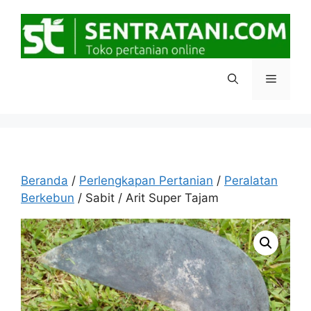
Langsung
ke
isi
Menu
Beranda
/
Perlengkapan Pertanian
/
Peralatan
Berkebun
/ Sabit / Arit Super Tajam