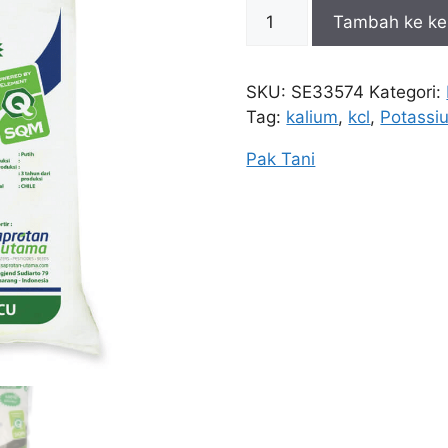
Kuantitas
Tambah ke ke
Pupuk
KCL
Pak
SKU:
SE33574
Kategori:
Tani
Tag:
kalium
,
kcl
,
Potassi
5
Pak Tani
kg
(Kalium
klorida)