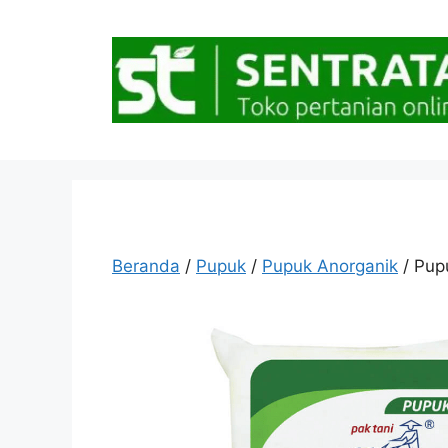
Langsung
ke
isi
Beranda
/
Pupuk
/
Pupuk Anorganik
/ Pupu