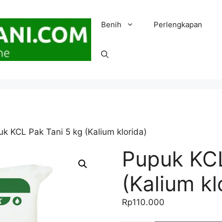
Benih
Perlengkapan
k KCL Pak Tani 5 kg (Kalium klorida)
Pupuk KCL
(Kalium kl
Rp
110.000