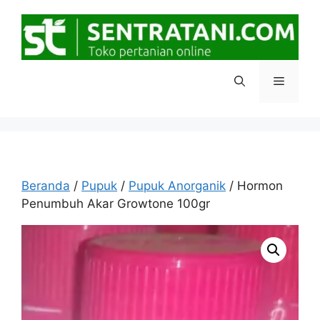
Langsung
ke
isi
Menu
Beranda
/
Pupuk
/
Pupuk Anorganik
/ Hormon
Penumbuh Akar Growtone 100gr