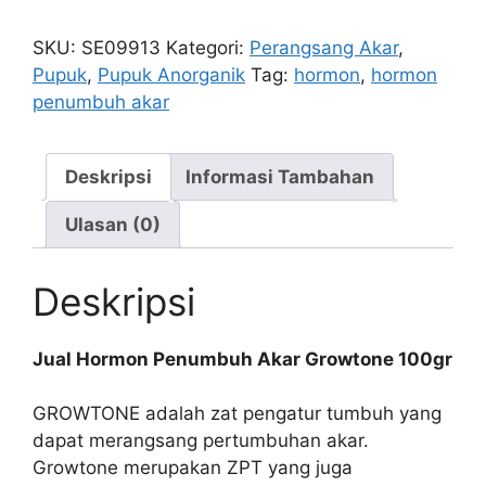
Penumbuh
Akar
SKU:
SE09913
Kategori:
Perangsang Akar
,
Growtone
Pupuk
,
Pupuk Anorganik
Tag:
hormon
,
hormon
100gr
penumbuh akar
Deskripsi
Informasi Tambahan
Ulasan (0)
Deskripsi
Jual Hormon Penumbuh Akar Growtone 100gr
GROWTONE adalah zat pengatur tumbuh yang
dapat merangsang pertumbuhan akar.
Growtone merupakan ZPT yang juga