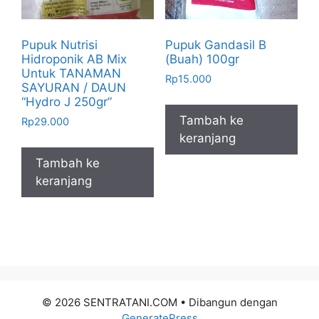
Pupuk Nutrisi
Pupuk Gandasil B
Hidroponik AB Mix
(Buah) 100gr
Untuk TANAMAN
Rp
15.000
SAYURAN / DAUN
“Hydro J 250gr”
Tambah ke
Rp
29.000
keranjang
Tambah ke
keranjang
© 2026 SENTRATANI.COM
• Dibangun dengan
GeneratePress