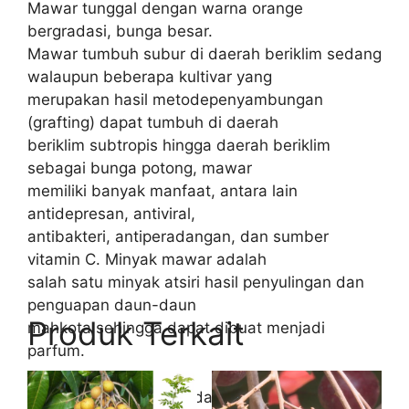
Mawar tunggal dengan warna orange
bergradasi, bunga besar.
Mawar tumbuh subur di daerah beriklim sedang
walaupun beberapa kultivar yang
merupakan hasil metodepenyambungan
(grafting) dapat tumbuh di daerah
beriklim subtropis hingga daerah beriklim
sebagai bunga potong, mawar
memiliki banyak manfaat, antara lain
antidepresan, antiviral,
antibakteri, antiperadangan, dan sumber
vitamin C. Minyak mawar adalah
salah satu minyak atsiri hasil penyulingan dan
penguapan daun-daun
Produk Terkait
mahkota sehingga dapat dibuat menjadi
parfum.
Bibit tanaman berasal dari: Okulasi