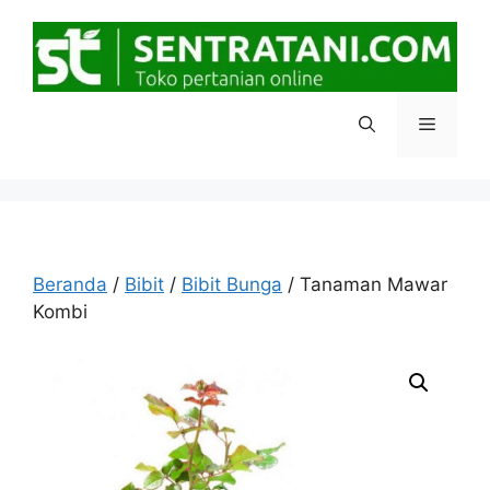
Langsung
ke
isi
Menu
Beranda
/
Bibit
/
Bibit Bunga
/ Tanaman Mawar
Kombi