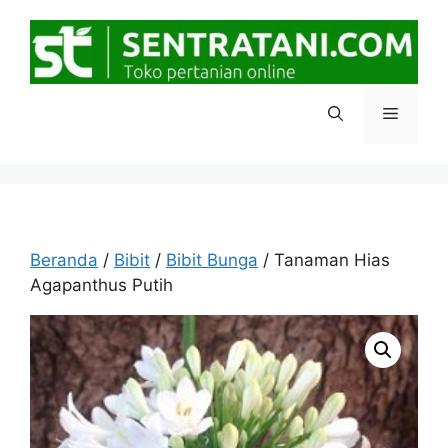
Langsung
ke
isi
Menu
Beranda
/
Bibit
/
Bibit Bunga
/ Tanaman Hias
Agapanthus Putih