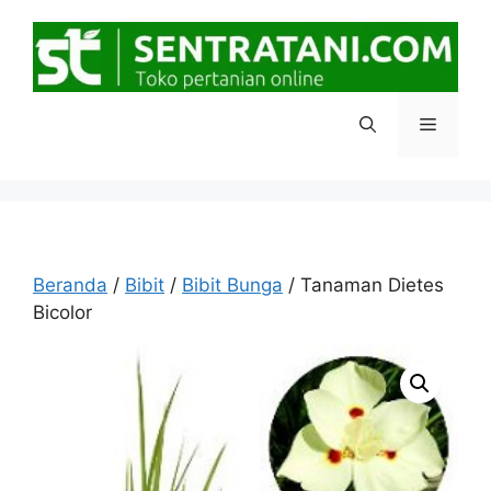
Langsung
ke
isi
Menu
Beranda
/
Bibit
/
Bibit Bunga
/ Tanaman Dietes
Bicolor