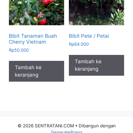
Bibit Tanaman Buah
Bibit Pete / Petai
Cherry Vietnam
Rp
64.000
Rp
50.000
Tambah ke
Tambah ke
keranjang
keranjang
© 2026 SENTRATANI.COM
• Dibangun dengan
GeneratePress