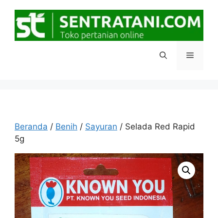
Langsung
ke
isi
Menu
Beranda
/
Benih
/
Sayuran
/ Selada Red Rapid
5g