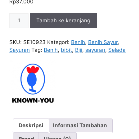
Rp
37.000
Kuantitas
Tambah ke keranjang
Selada
Red
Rapid
SKU:
SE10923
Kategori:
Benih
,
Benih Sayur
,
5g
Sayuran
Tag:
Benih
,
bibit
,
Biji
,
sayuran
,
Selada
Deskripsi
Informasi Tambahan
Brand
Ulasan (0)