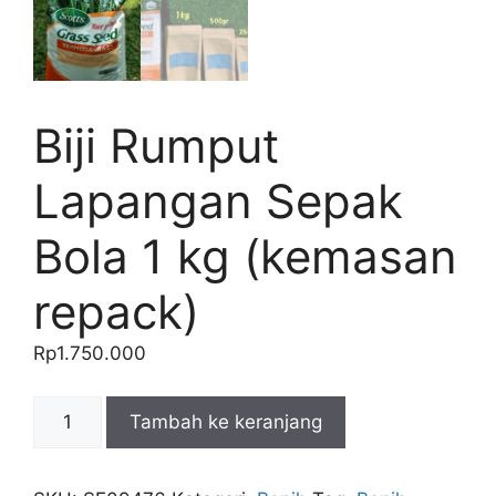
Biji Rumput
Lapangan Sepak
Bola 1 kg (kemasan
repack)
Rp
1.750.000
Kuantitas
Tambah ke keranjang
Biji
Rumput
Lapangan