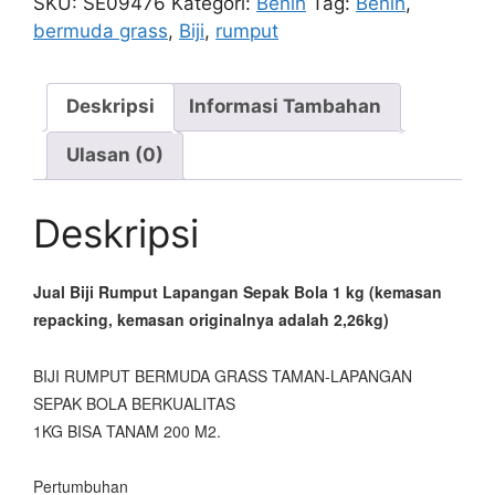
SKU:
SE09476
Kategori:
Benih
Tag:
Benih
,
Sepak
bermuda grass
,
Biji
,
rumput
Bola
1
kg
Deskripsi
Informasi Tambahan
(kemasan
Ulasan (0)
repack)
Deskripsi
Jual Biji Rumput Lapangan Sepak Bola 1 kg (kemasan
repacking, kemasan originalnya adalah 2,26kg)
BIJI RUMPUT BERMUDA GRASS TAMAN-LAPANGAN
SEPAK BOLA BERKUALITAS
1KG BISA TANAM 200 M2.
Pertumbuhan