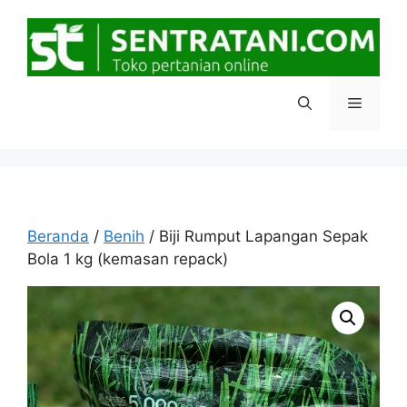
Langsung
ke
isi
Menu
Beranda
/
Benih
/ Biji Rumput Lapangan Sepak
Bola 1 kg (kemasan repack)