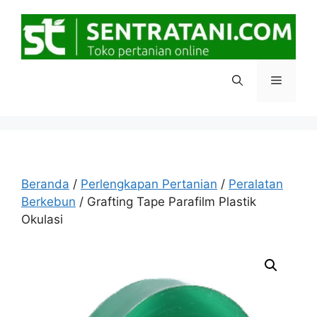
Langsung
ke
isi
Menu
Beranda
/
Perlengkapan Pertanian
/
Peralatan
Berkebun
/ Grafting Tape Parafilm Plastik
Okulasi