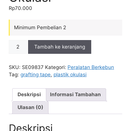
Rp
70.000
Minimum Pembelian 2
Kuantitas
Tambah ke keranjang
Grafting
Tape
Parafilm
SKU:
SE09837
Kategori:
Peralatan Berkebun
Plastik
Tag:
grafting tape
,
plastik okulasi
Okulasi
Deskripsi
Informasi Tambahan
Ulasan (0)
Deskripsi