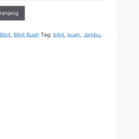
ranjang
Bibit
,
Bibit Buah
Tag:
bibit
,
buah
,
Jambu
,