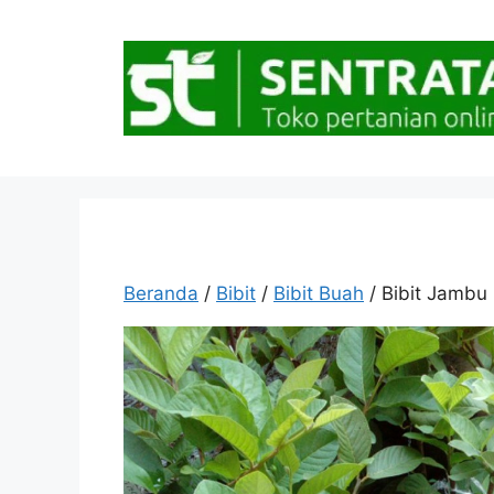
Langsung
ke
isi
Beranda
/
Bibit
/
Bibit Buah
/ Bibit Jambu 