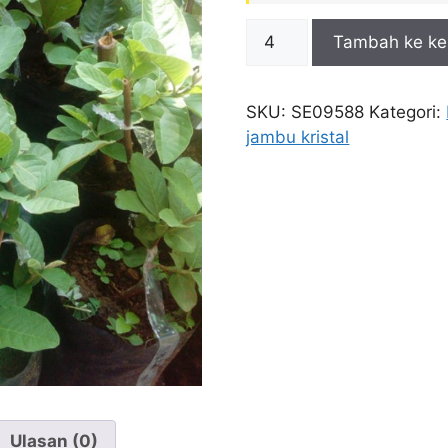
Kuantitas
Tambah ke ke
Bibit
Jambu
Kristal
SKU:
SE09588
Kategori:
jambu kristal
Ulasan (0)