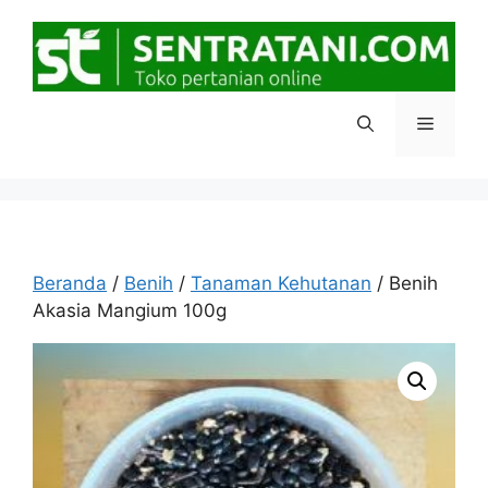
Langsung
ke
isi
Menu
Beranda
/
Benih
/
Tanaman Kehutanan
/ Benih
Akasia Mangium 100g