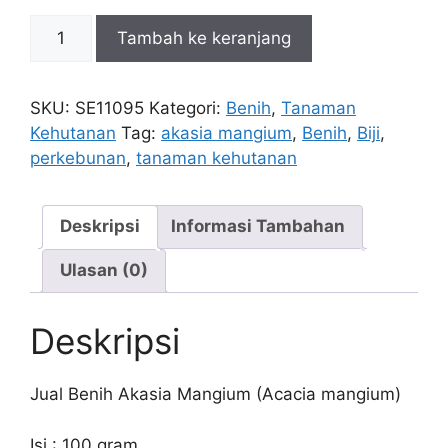
Kuantitas
Tambah ke keranjang
Benih
Akasia
Mangium
SKU:
SE11095
Kategori:
Benih
,
Tanaman
100g
Kehutanan
Tag:
akasia mangium
,
Benih
,
Biji
,
perkebunan
,
tanaman kehutanan
Deskripsi
Informasi Tambahan
Ulasan (0)
Deskripsi
Jual Benih Akasia Mangium (Acacia mangium)
Isi : 100 gram