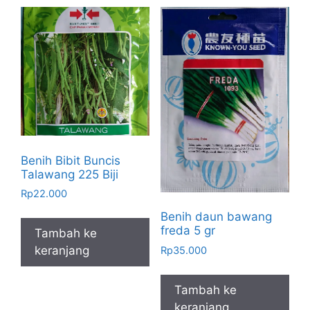
Benih Bibit Buncis
Talawang 225 Biji
Rp
22.000
Benih daun bawang
freda 5 gr
Tambah ke
keranjang
Rp
35.000
Tambah ke
keranjang