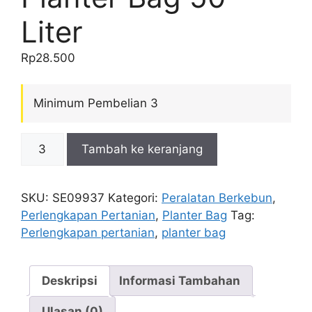
Liter
Rp
28.500
Minimum Pembelian 3
Kuantitas
Tambah ke keranjang
Planter
Bag
50
SKU:
SE09937
Kategori:
Peralatan Berkebun
,
Liter
Perlengkapan Pertanian
,
Planter Bag
Tag:
Perlengkapan pertanian
,
planter bag
Deskripsi
Informasi Tambahan
Ulasan (0)