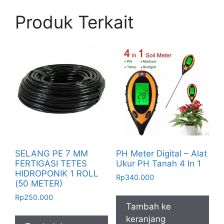
Produk Terkait
SELANG PE 7 MM
PH Meter Digital – Alat
FERTIGASI TETES
Ukur PH Tanah 4 In 1
HIDROPONIK 1 ROLL
Rp
340.000
(50 METER)
Rp
250.000
Tambah ke
keranjang