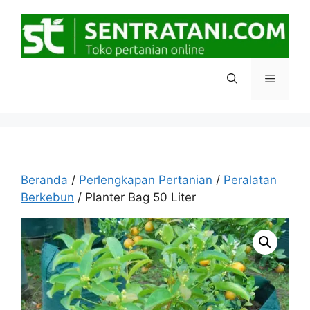
Langsung
ke
isi
Menu
Beranda
/
Perlengkapan Pertanian
/
Peralatan
Berkebun
/ Planter Bag 50 Liter