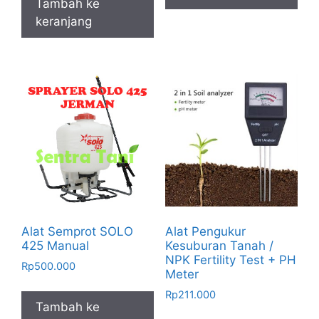
Tambah ke
keranjang
Alat Semprot SOLO
Alat Pengukur
425 Manual
Kesuburan Tanah /
NPK Fertility Test + PH
Rp
500.000
Meter
Rp
211.000
Tambah ke