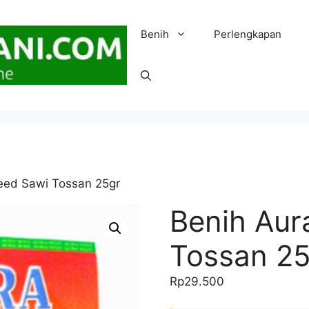
Benih
Perlengkapan
eed Sawi Tossan 25gr
Benih Aur
Tossan 2
Rp
29.500