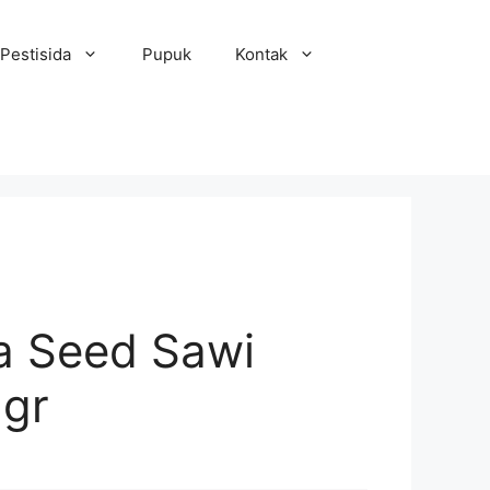
Pestisida
Pupuk
Kontak
a Seed Sawi
5gr