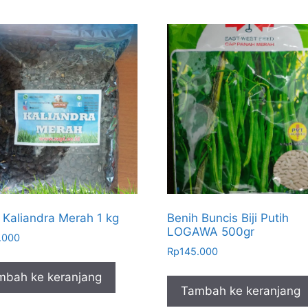
 Kaliandra Merah 1 kg
Benih Buncis Biji Putih
LOGAWA 500gr
.000
Rp
145.000
mbah ke keranjang
Tambah ke keranjang