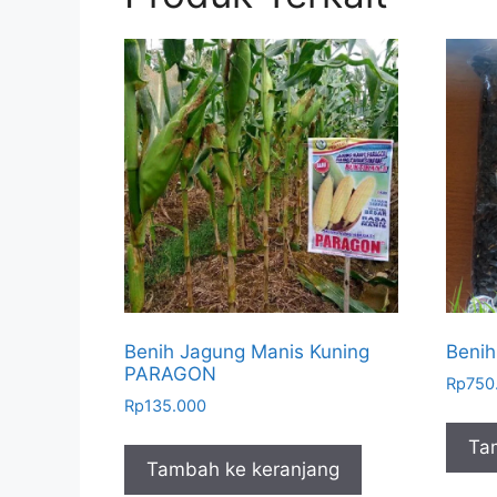
Benih Jagung Manis Kuning
Benih
PARAGON
Rp
750
Rp
135.000
Ta
Tambah ke keranjang