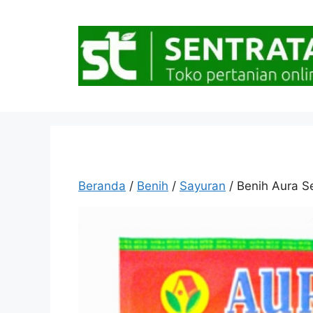
Langsung
ke
isi
Beranda
/
Benih
/
Sayuran
/ Benih Aura S