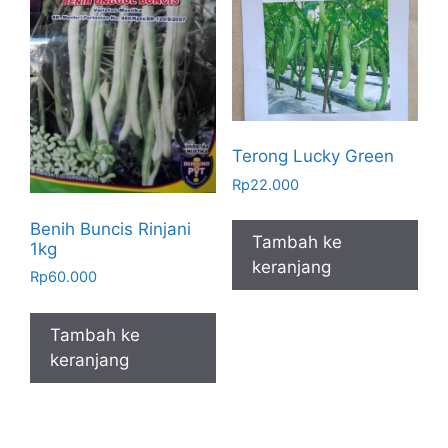
Terong Lucky Green
Rp
22.000
Benih Buncis Rinjani
Tambah ke
1kg
keranjang
Rp
60.000
Tambah ke
keranjang