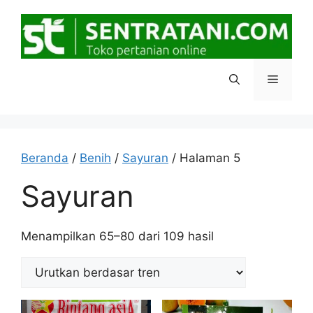
Langsung
ke
isi
Menu
Beranda
/
Benih
/
Sayuran
/ Halaman 5
Sayuran
Diurutkan
Menampilkan 65–80 dari 109 hasil
menurut
popularitas