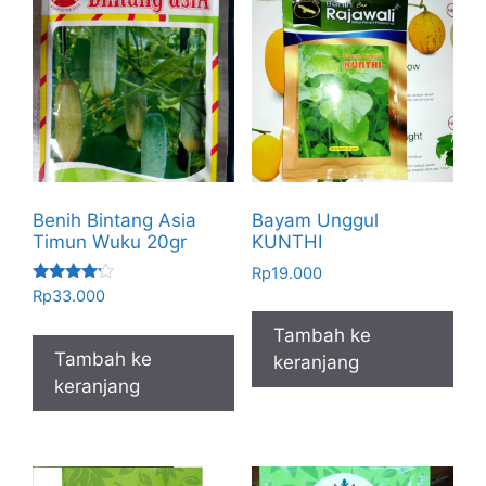
Benih Bintang Asia
Bayam Unggul
Timun Wuku 20gr
KUNTHI
Rp
19.000
Dinilai
Rp
33.000
4.00
dari 5
Tambah ke
Tambah ke
keranjang
keranjang