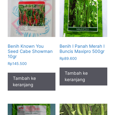
Benih Known You
Benih I Panah Merah I
Seed Cabe Showman
Buncis Maxipro 500gr
10gr
Rp
89.600
Rp
145.500
Tambah ke
Tambah ke
keranjang
keranjang