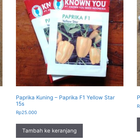
Paprika Kuning – Paprika F1 Yellow Star
P
15s
R
Rp
25.000
Tambah ke keranjang