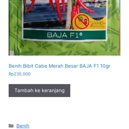
Benih Bibit Cabe Merah Besar BAJA F1 10gr
Rp
235.000
Tambah ke keranjang
Kategori
Benih