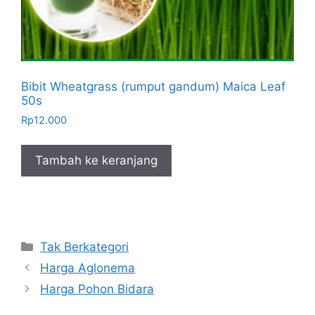
Bibit Wheatgrass (rumput gandum) Maica Leaf
50s
Rp
12.000
Tambah ke keranjang
Kategori
Tak Berkategori
Harga Aglonema
Harga Pohon Bidara