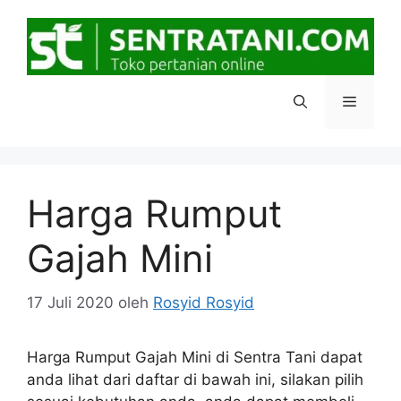
Langsung
ke
isi
Menu
Harga Rumput
Gajah Mini
17 Juli 2020
oleh
Rosyid Rosyid
Harga Rumput Gajah Mini di Sentra Tani dapat
anda lihat dari daftar di bawah ini, silakan pilih