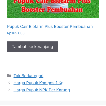
Pupuk Cair Biofarm Plus Booster Pembuahan
Rp
165.000
Tambah ke keranjang
Kategori
Tak Berkategori
Harga Pupuk Kompos 1 Kg
Harga Pupuk NPK Per Karung