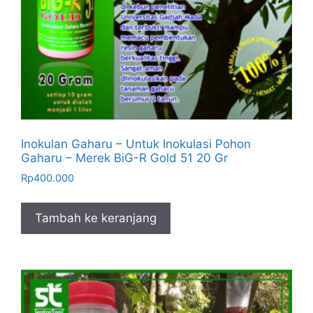
Inokulan Gaharu – Untuk Inokulasi Pohon
Gaharu – Merek BiG-R Gold 51 20 Gr
Rp
400.000
Tambah ke keranjang