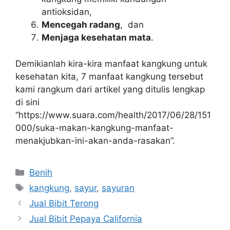
antioksidan,
Mencegah radang
, dan
Menjaga kesehatan mata
.
Demikianlah kira-kira manfaat kangkung untuk
kesehatan kita, 7 manfaat kangkung tersebut
kami rangkum dari artikel yang ditulis lengkap
di sini
“https://www.suara.com/health/2017/06/28/151
000/suka-makan-kangkung-manfaat-
menakjubkan-ini-akan-anda-rasakan”.
Kategori
Benih
Tag
kangkung
,
sayur
,
sayuran
Jual Bibit Terong
Jual Bibit Pepaya California