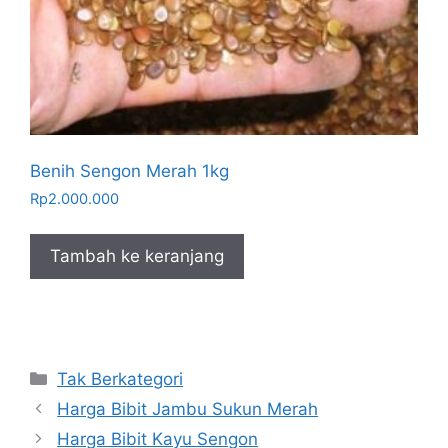
Benih Sengon Merah 1kg
Rp
2.000.000
Tambah ke keranjang
Kategori
Tak Berkategori
Harga Bibit Jambu Sukun Merah
Harga Bibit Kayu Sengon