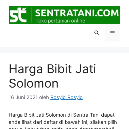
Langsung
ke
isi
Menu
Harga Bibit Jati
Solomon
16 Juni 2021
oleh
Rosyid Rosyid
Harga Bibit Jati Solomon di Sentra Tani dapat
anda lihat dari daftar di bawah ini, silakan pilih