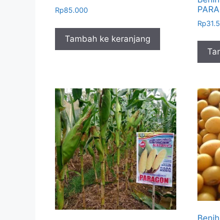
PARAM
Rp
85.000
Rp
31.
Tambah ke keranjang
Ta
Benih