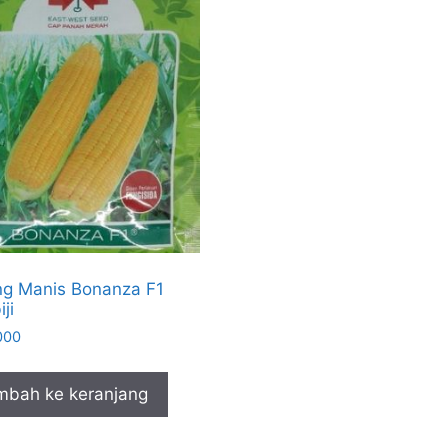
g Manis Bonanza F1
ji
000
mbah ke keranjang