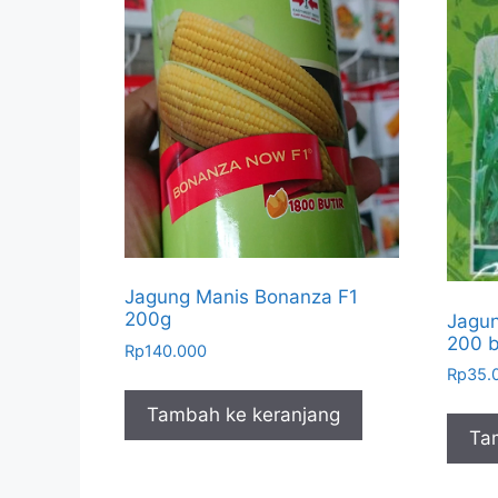
Jagung Manis Bonanza F1
200g
Jagun
200 bi
Rp
140.000
Rp
35.
Tambah ke keranjang
Ta