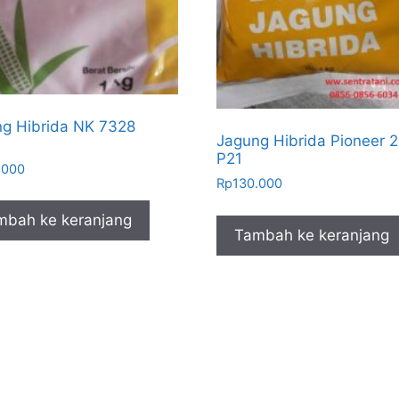
g Hibrida NK 7328
Jagung Hibrida Pioneer 2
P21
.000
Rp
130.000
mbah ke keranjang
Tambah ke keranjang