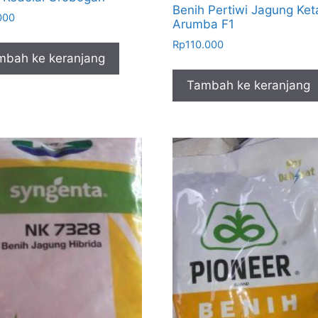
Benih Pertiwi Jagung Ket
000
Arumba F1
Rp
110.000
mbah ke keranjang
Tambah ke keranjang