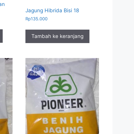
an
Jagung Hibrida Bisi 18
Rp
135.000
Tambah ke keranjang