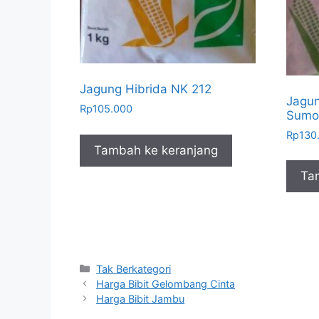
Jagung Hibrida NK 212
Jagun
Rp
105.000
Sumo
Rp
130
Tambah ke keranjang
Ta
Kategori
Tak Berkategori
Harga Bibit Gelombang Cinta
Harga Bibit Jambu