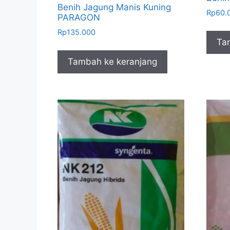
Benih Jagung Manis Kuning
Rp
60.
PARAGON
Rp
135.000
Ta
Tambah ke keranjang