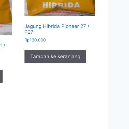
Jagung Hibrida Pioneer 27 /
P27
Rp
130.000
1 /
Tambah ke keranjang