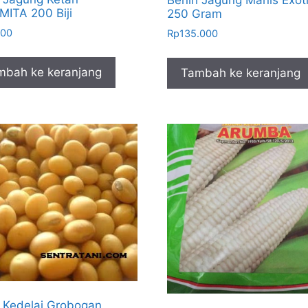
Benih Jagung Manis Exot
ITA 200 Biji
250 Gram
500
Rp
135.000
mbah ke keranjang
Tambah ke keranjang
 Kedelai Grobogan