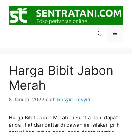
Langsung
ke
isi
Menu
Harga Bibit Jabon
Merah
8 Januari 2022
oleh
Rosyid Rosyid
Harga Bibit Jabon Merah di Sentra Tani dapat
anda lihat dari daftar di bawah ini, silakan pilih