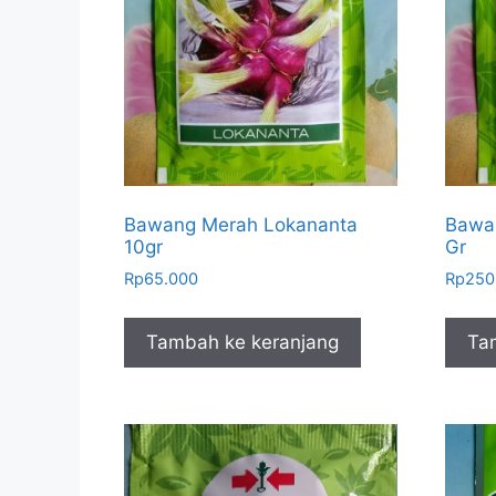
Bawang Merah Lokananta
Bawa
10gr
Gr
Rp
65.000
Rp
250
Tambah ke keranjang
Ta