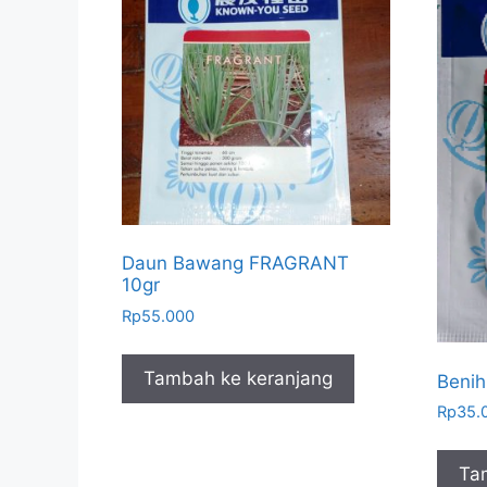
Daun Bawang FRAGRANT
10gr
Rp
55.000
Tambah ke keranjang
Benih
Rp
35.
Ta