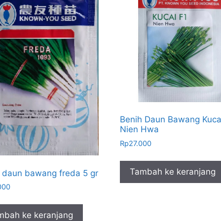
Benih Daun Bawang Kuca
Nien Hwa
Rp
27.000
Tambah ke keranjang
 daun bawang freda 5 gr
000
mbah ke keranjang