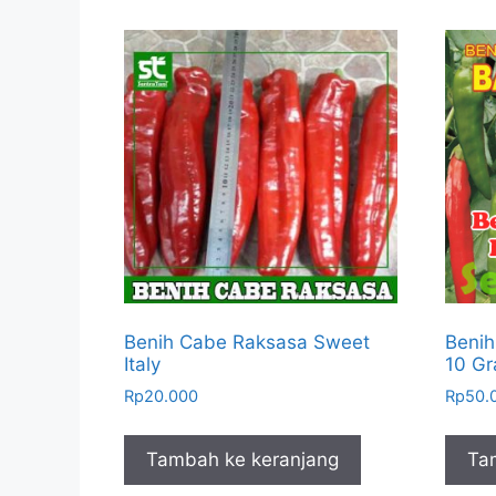
Benih Cabe Raksasa Sweet
Benih
Italy
10 G
Rp
20.000
Rp
50.
Tambah ke keranjang
Ta