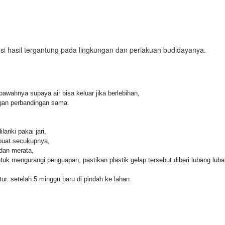
si hasil tergantung pada lingkungan dan perlakuan budidayanya.
awahnya supaya air bisa keluar jika berlebihan,
gan perbandingan sama.
ariki pakai jari,
ibuat secukupnya,
 dan merata,
uk mengurangi penguapan, pastikan plastik gelap tersebut diberi lubang luban
tur. setelah 5 minggu baru di pindah ke lahan.