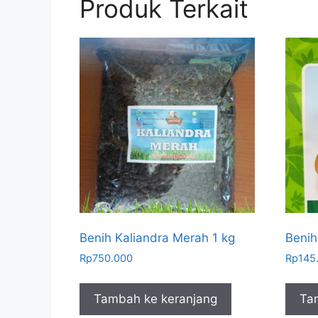
Produk Terkait
Benih Kaliandra Merah 1 kg
Benih
Rp
750.000
Rp
145
Tambah ke keranjang
Ta