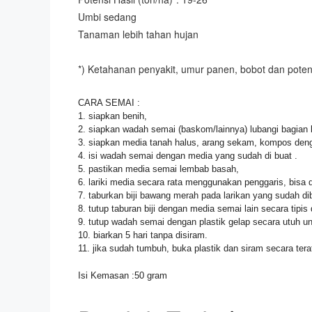
Umbi sedang
Tanaman lebih tahan hujan
*) Ketahanan penyakit, umur panen, bobot dan poten
CARA SEMAI :
1. siapkan benih,
2. siapkan wadah semai (baskom/lainnya) lubangi bagian b
3. siapkan media tanah halus, arang sekam, kompos den
4. isi wadah semai dengan media yang sudah di buat .
5. pastikan media semai lembab basah,
6. lariki media secara rata menggunakan penggaris, bisa dil
7. taburkan biji bawang merah pada larikan yang sudah d
8. tutup taburan biji dengan media semai lain secara tipis
9. tutup wadah semai dengan plastik gelap secara utuh unt
10. biarkan 5 hari tanpa disiram.
11. jika sudah tumbuh, buka plastik dan siram secara tera
Isi Kemasan :50 gram