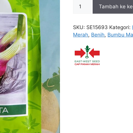
Kuantitas
Tambah ke ke
Bawang
Merah
Lokananta
SKU:
SE15693
Kategori:
50
Merah
,
Benih
,
Bumbu Ma
Gr