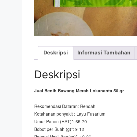
Deskripsi
Informasi Tambahan
Deskripsi
Jual Benih Bawang Merah Lokananta 50 gr
Rekomendasi Dataran: Rendah
Ketahanan penyakit : Layu Fusarium
Umur Panen (HST)*: 65-70
Bobot per Buah (g)*: 9-12
Potensi Hasil (ton/ha)*: 19-26