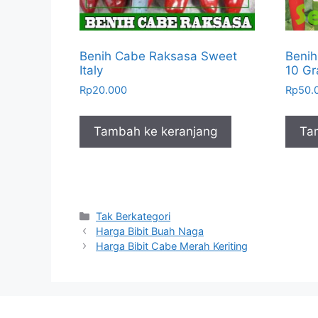
Benih Cabe Raksasa Sweet
Benih
Italy
10 G
Rp
20.000
Rp
50.
Tambah ke keranjang
Ta
Kategori
Tak Berkategori
Harga Bibit Buah Naga
Harga Bibit Cabe Merah Keriting