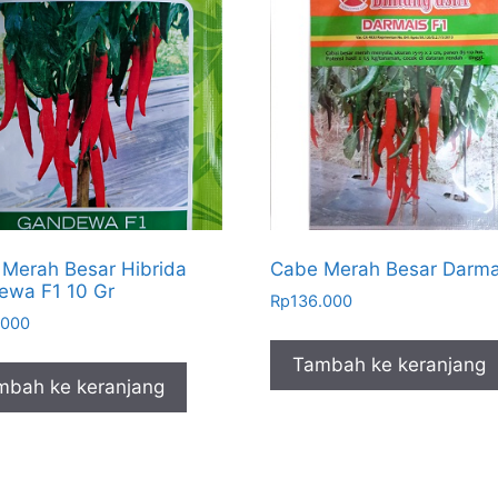
Merah Besar Hibrida
Cabe Merah Besar Darma
ewa F1 10 Gr
Rp
136.000
.000
Tambah ke keranjang
mbah ke keranjang