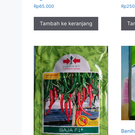
Rp
65.000
Rp
250
Tambah ke keranjang
Ta
Benih