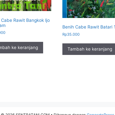
 Cabe Rawit Bangkok Ijo
ram
Benih Cabe Rawit Batari 
000
Rp
35.000
mbah ke keranjang
Tambah ke keranjang
© 2026 SENTRATANI.COM
• Dibangun dengan
GeneratePress