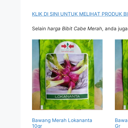
KLIK DI SINI UNTUK MELIHAT PRODUK 
Selain
harga Bibit Cabe Merah
, anda juga
Bawang Merah Lokananta
Bawa
10gr
Gr