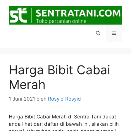
Langsung
ke
isi
Menu
Harga Bibit Cabai
Merah
1 Juni 2021
oleh
Rosyid Rosyid
Harga Bibit Cabai Merah di Sentra Tani dapat
anda lihat dari daftar di bawah ini, silakan pilih