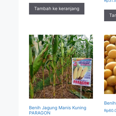
Rp
31.
Tambah ke keranjang
Ta
Benih
Benih Jagung Manis Kuning
Rp
60.
PARAGON