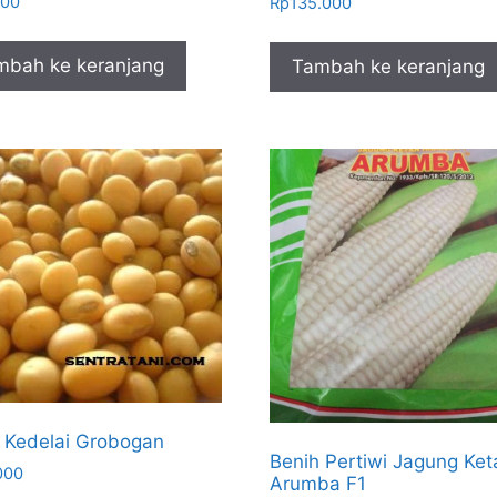
500
Rp
135.000
mbah ke keranjang
Tambah ke keranjang
 Kedelai Grobogan
Benih Pertiwi Jagung Ket
000
Arumba F1