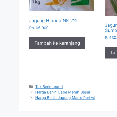
Jagung Hibrida NK 212
Jagun
Rp
105.000
Sumo
Rp
130
Tambah ke keranjang
Ta
Kategori
Tak Berkategori
Harga Benih Cabe Merah Besar
Harga Benih Jagung Manis Pertiwi