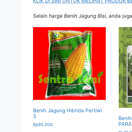
KLIK DI SINI UNTUK MELIHAT PRODUK B
Selain
harga Benih Jagung Bisi
, anda jug
Benih Jagung Hibrida Pertiwi
3
Benih
PARAM
Rp
85.000