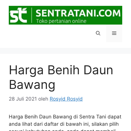
Langsung
ke
isi
Menu
Harga Benih Daun
Bawang
28 Juli 2021
oleh
Rosyid Rosyid
Harga Benih Daun Bawang di Sentra Tani dapat
anda lihat dari daftar di bawah ini, silakan pilih