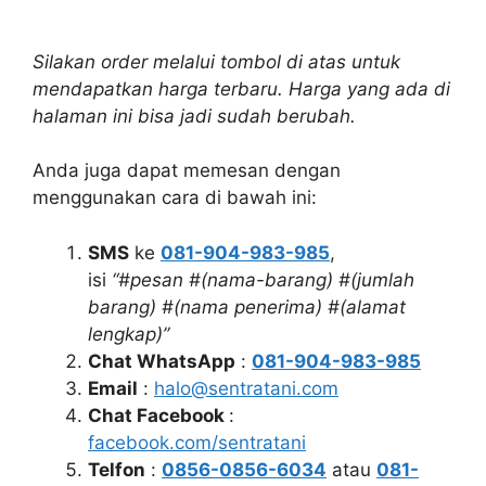
Silakan order melalui tombol di atas untuk
mendapatkan harga terbaru. Harga yang ada di
halaman ini bisa jadi sudah berubah.
Anda juga dapat memesan dengan
menggunakan cara di bawah ini:
SMS
ke
081-904-983-985
,
isi
“#pesan #(nama-barang) #(jumlah
barang) #(nama penerima) #(alamat
lengkap)”
Chat WhatsApp
:
081-904-983-985
Email
:
halo@sentratani.com
Chat Facebook
:
facebook.com/sentratani
Telfon
:
0856-0856-6034
atau
081-