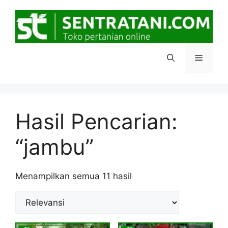
Langsung
ke
isi
Menu
Hasil Pencarian:
“jambu”
Diurutkan
Menampilkan semua 11 hasil
menurut
popularitas