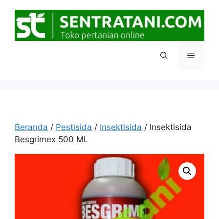
Langsung
ke
isi
Menu
Beranda
/
Pestisida
/
Insektisida
/ Insektisida
Besgrimex 500 ML