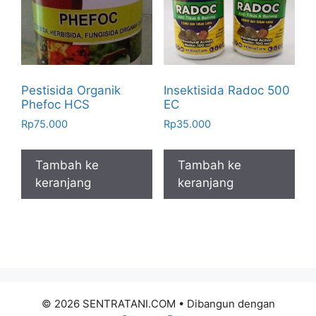
Pestisida Organik
Insektisida Radoc 500
Phefoc HCS
EC
Rp
75.000
Rp
35.000
Tambah ke
Tambah ke
keranjang
keranjang
© 2026 SENTRATANI.COM
• Dibangun dengan