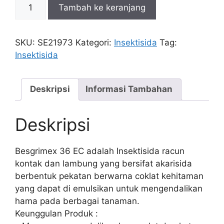
Kuantitas
Tambah ke keranjang
Insektisida
Besgrimex
500
SKU:
SE21973
Kategori:
Insektisida
Tag:
ML
Insektisida
Deskripsi
Informasi Tambahan
Deskripsi
Besgrimex 36 EC adalah Insektisida racun
kontak dan lambung yang bersifat akarisida
berbentuk pekatan berwarna coklat kehitaman
yang dapat di emulsikan untuk mengendalikan
hama pada berbagai tanaman.
Keunggulan Produk :