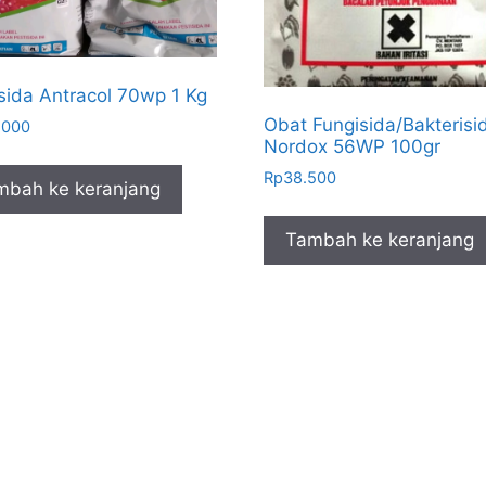
sida Antracol 70wp 1 Kg
Obat Fungisida/Bakterisi
.000
Nordox 56WP 100gr
Rp
38.500
mbah ke keranjang
Tambah ke keranjang