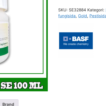
Gold
100
SKU:
SE32884
Kategori:
ML
fungisida
,
Gold
,
Pestisid
Brand