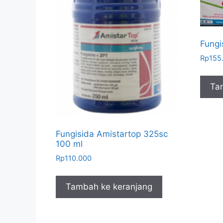
Fungi
Rp
155
Ta
Fungisida Amistartop 325sc
100 ml
Rp
110.000
Tambah ke keranjang