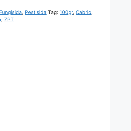
Fungisida
,
Pestisida
Tag:
100gr
,
Cabrio
,
a
,
ZPT