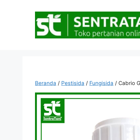
Langsung
ke
isi
Beranda
/
Pestisida
/
Fungisida
/ Cabrio 