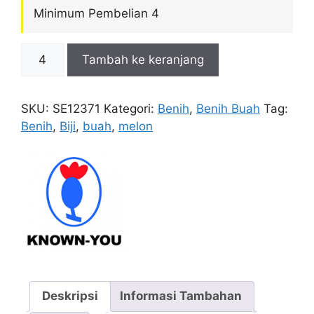
Minimum Pembelian 4
Kuantitas
Tambah ke keranjang
Benih
Melon
Golden
SKU:
SE12371
Kategori:
Benih
,
Benih Buah
Tag:
Langkawi
Benih
,
Biji
,
buah
,
melon
Deskripsi
Informasi Tambahan