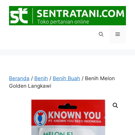
Langsung
ke
isi
Menu
Beranda
/
Benih
/
Benih Buah
/ Benih Melon
Golden Langkawi