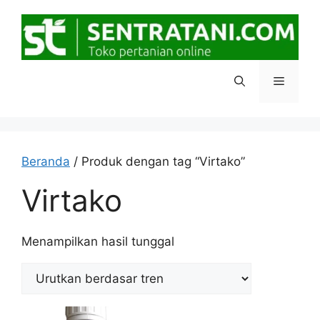
Langsung
ke
isi
Menu
Beranda
/ Produk dengan tag “Virtako”
Virtako
Menampilkan hasil tunggal