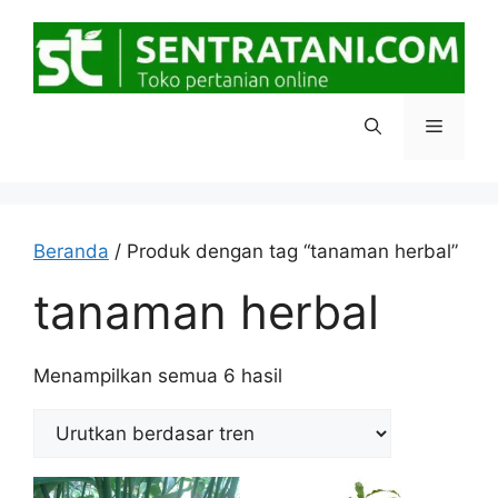
Langsung
ke
isi
Menu
Beranda
/ Produk dengan tag “tanaman herbal”
tanaman herbal
Diurutkan
Menampilkan semua 6 hasil
menurut
popularitas