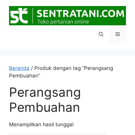
Langsung
ke
isi
Menu
Beranda
/ Produk dengan tag “Perangsang
Pembuahan”
Perangsang
Pembuahan
Menampilkan hasil tunggal