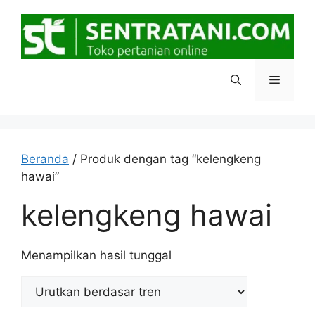
Langsung
ke
isi
Menu
Beranda
/ Produk dengan tag “kelengkeng
hawai”
kelengkeng hawai
Menampilkan hasil tunggal