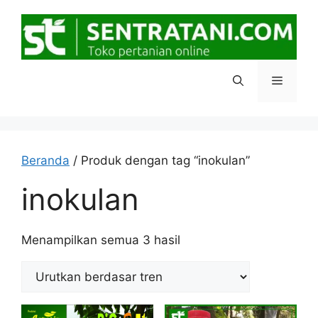
Langsung
ke
isi
Menu
Beranda
/ Produk dengan tag “inokulan”
inokulan
Diurutkan
Menampilkan semua 3 hasil
menurut
popularitas