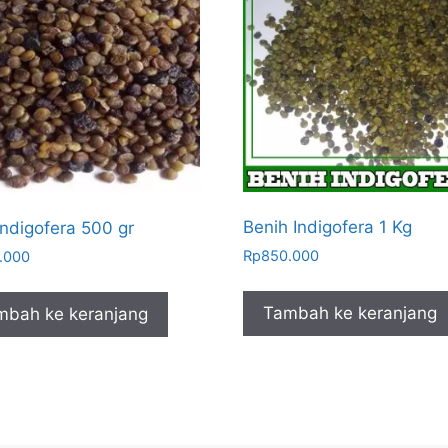
Benih Indigofera 1 Kg
 Indigofera 500 gr
Rp
850.000
.000
Tambah ke keranjang
mbah ke keranjang