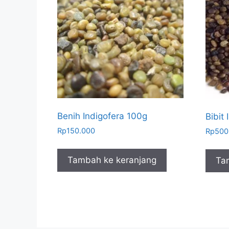
Benih Indigofera 100g
Bibit
Rp
150.000
Rp
500
Tambah ke keranjang
Ta