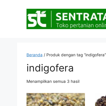
Langsung
ke
isi
Beranda
/ Produk dengan tag “indigofera”
indigofera
Diurutkan
Menampilkan semua 3 hasil
menurut
popularitas