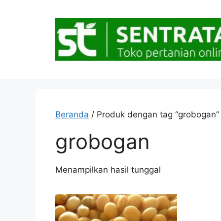
Langsung
ke
isi
Beranda
/ Produk dengan tag “grobogan”
grobogan
Menampilkan hasil tunggal