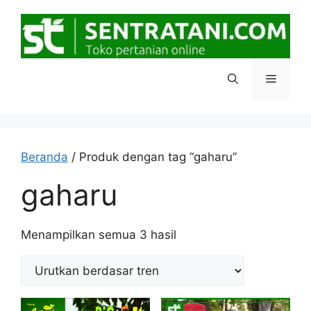
Langsung
ke
isi
Menu
Beranda
/ Produk dengan tag “gaharu”
gaharu
Diurutkan
Menampilkan semua 3 hasil
menurut
popularitas