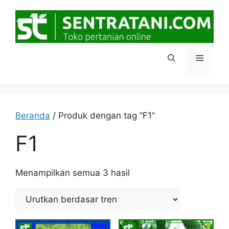
Langsung
ke
isi
Menu
Beranda
/ Produk dengan tag “F1”
F1
Diurutkan
Menampilkan semua 3 hasil
menurut
popularitas